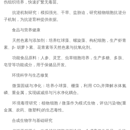
伤组织培养，快速扩繁无毒苗。
抗逆机制研究：模拟强光、干旱、盐胁迫，研究植物细胞抗逆分
子机制，为抗逆育种提供依据。
食品与营养健康
天然色素与添加剂：培养红球藻、螺旋藻、枸杞细胞，生产虾青
素、β- 胡萝卜素、花青素等天然色素与抗氧化剂。
功能食品原料：人参、灵芝、虫草细胞培养，生产多糖、多肽、
皂苷等功能成分，用于保健品开发。
环境科学与生态修复
微藻固碳与净化：培养小球藻、栅藻，利用 CO₂并降解水体氮
磷、重金属，实现碳减排与污水净化耦合。
环境毒理研究：植物细胞 / 微藻作为模式生物，评估污染物(重
金属、农药、微塑料)的生态毒性。
合成生物学与基础研究