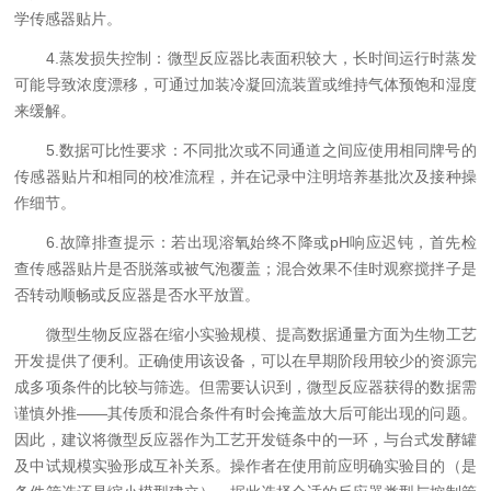
学传感器贴片。
4.蒸发损失控制：微型反应器比表面积较大，长时间运行时蒸发
可能导致浓度漂移，可通过加装冷凝回流装置或维持气体预饱和湿度
来缓解。
5.数据可比性要求：不同批次或不同通道之间应使用相同牌号的
传感器贴片和相同的校准流程，并在记录中注明培养基批次及接种操
作细节。
6.故障排查提示：若出现溶氧始终不降或pH响应迟钝，首先检
查传感器贴片是否脱落或被气泡覆盖；混合效果不佳时观察搅拌子是
否转动顺畅或反应器是否水平放置。
微型生物反应器在缩小实验规模、提高数据通量方面为生物工艺
开发提供了便利。正确使用该设备，可以在早期阶段用较少的资源完
成多项条件的比较与筛选。但需要认识到，微型反应器获得的数据需
谨慎外推——其传质和混合条件有时会掩盖放大后可能出现的问题。
因此，建议将微型反应器作为工艺开发链条中的一环，与台式发酵罐
及中试规模实验形成互补关系。操作者在使用前应明确实验目的（是