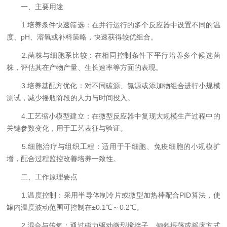
一、主要用途
1.培养条件快速筛选：在并行运行的多个反应器中设置不同的温
度、pH、溶氧或补料策略，快速获得较优组合。
2.菌株与细胞系比较：在相同控制条件下平行培养多个候选菌
株，评估其在产物产量、生长速率等方面的表现。
3.培养基配方优化：对不同碳源、氮源或添加物组合进行小规模
测试，减少摇瓶阶段的人力与时间投入。
4.工艺缩小模型建立：在微型反应器中复现大规模生产过程中的
关键参数变化，用于工艺表征与验证。
5.细胞治疗与组织工程：适用于干细胞、免疫细胞的小规模扩
增，配合过程监控改善培养一致性。
二、工作原理要点
1.温度控制：采用半导体制冷片或微型加热棒配合PID算法，使
罐内温度波动范围可控制在±0.1℃～0.2℃。
2.混合与传氧：通过磁力驱动微型搅拌子、倾斜振荡或摇床方式