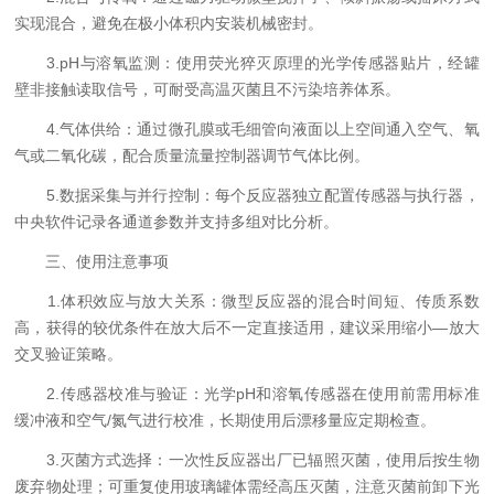
实现混合，避免在极小体积内安装机械密封。
3.pH与溶氧监测：使用荧光猝灭原理的光学传感器贴片，经罐
壁非接触读取信号，可耐受高温灭菌且不污染培养体系。
4.气体供给：通过微孔膜或毛细管向液面以上空间通入空气、氧
气或二氧化碳，配合质量流量控制器调节气体比例。
5.数据采集与并行控制：每个反应器独立配置传感器与执行器，
中央软件记录各通道参数并支持多组对比分析。
三、使用注意事项
1.体积效应与放大关系：微型反应器的混合时间短、传质系数
高，获得的较优条件在放大后不一定直接适用，建议采用缩小—放大
交叉验证策略。
2.传感器校准与验证：光学pH和溶氧传感器在使用前需用标准
缓冲液和空气/氮气进行校准，长期使用后漂移量应定期检查。
3.灭菌方式选择：一次性反应器出厂已辐照灭菌，使用后按生物
废弃物处理；可重复使用玻璃罐体需经高压灭菌，注意灭菌前卸下光