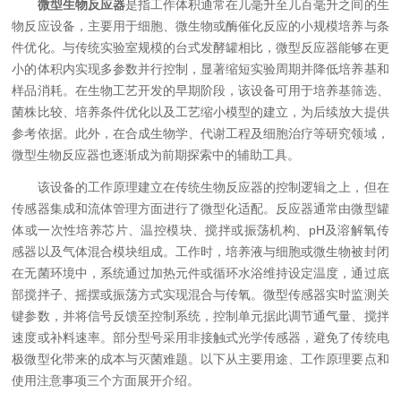
微型生物反应器
是指工作体积通常在几毫升至几百毫升之间的生
物反应设备，主要用于细胞、微生物或酶催化反应的小规模培养与条
件优化。与传统实验室规模的台式发酵罐相比，微型反应器能够在更
小的体积内实现多参数并行控制，显著缩短实验周期并降低培养基和
样品消耗。在生物工艺开发的早期阶段，该设备可用于培养基筛选、
菌株比较、培养条件优化以及工艺缩小模型的建立，为后续放大提供
参考依据。此外，在合成生物学、代谢工程及细胞治疗等研究领域，
微型生物反应器也逐渐成为前期探索中的辅助工具。
该设备的工作原理建立在传统生物反应器的控制逻辑之上，但在
传感器集成和流体管理方面进行了微型化适配。反应器通常由微型罐
体或一次性培养芯片、温控模块、搅拌或振荡机构、pH及溶解氧传
感器以及气体混合模块组成。工作时，培养液与细胞或微生物被封闭
在无菌环境中，系统通过加热元件或循环水浴维持设定温度，通过底
部搅拌子、摇摆或振荡方式实现混合与传氧。微型传感器实时监测关
键参数，并将信号反馈至控制系统，控制单元据此调节通气量、搅拌
速度或补料速率。部分型号采用非接触式光学传感器，避免了传统电
极微型化带来的成本与灭菌难题。以下从主要用途、工作原理要点和
使用注意事项三个方面展开介绍。