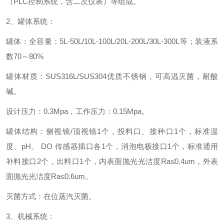
（PLC控制系统，含二次仪表）等组成。
2、罐体系统：
罐体：全容量：5L-50L/10L-100L/20L-200L/30L-300L等；装液系
数70～80%
罐体材质：SUS316L/SUS304优质不锈钢，可高温灭菌，耐酸
碱。
设计压力：0.3Mpa，工作压力：0.15Mpa。
罐体结构：侧视镜/顶视镜1个，投料口、接种口1个，标准温
度、pH、 DO 传感器插口各1个，消泡电极接口1个，标准通用
补料接口2个，出料口1个，内表面抛光光洁度Ra≤0.4um，外表
面抛光光洁度Ra≤0.6um。
灭菌方式：在位蒸汽灭菌。
3、机械系统：